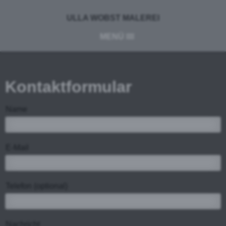
ULLA WOBST MALEREI
MENÜ
Kontaktformular
Name
E-Mail
Telefon (optional)
Nachricht